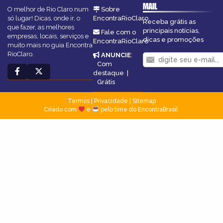
MAIL
O melhor de Rio Claro num
Sobre
só lugar! Dicas, onde ir, o
EncontraRioClaro
Receba grátis as
que fazer, as melhores
principais notícias,
Fale com o
empresas, locais, serviços e
dicas e promoções
EncontraRioClaro
muito mais no guia Encontra
RioClaro.
ANUNCIE
:
Com
destaque
|
Grátis
Termos
|
Privacidade
|
Sitemap
Criado com
e
pelo time do EncontraBrasil