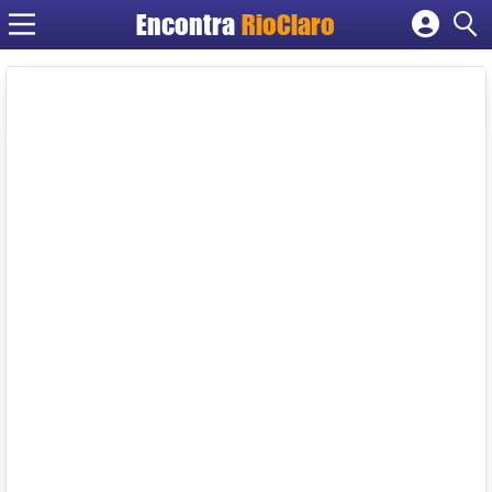
Encontra
RioClaro
Cadastrar empresa
Fazer login
Criar conta