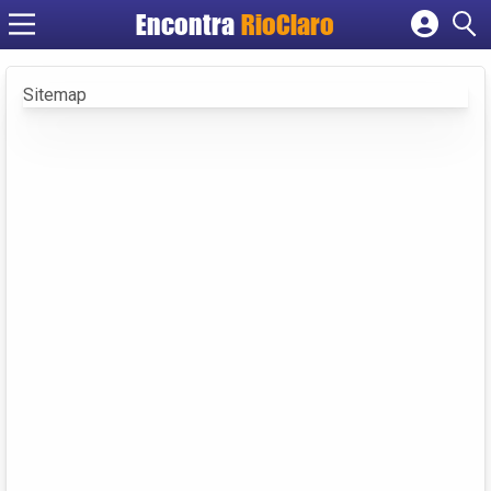
Encontra
RioClaro
Cadastrar empresa
Fazer login
Sitemap
Criar conta