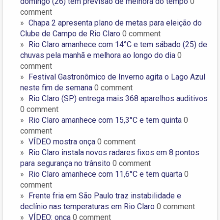
domingo (26) tem previsão de melhora do tempo
0
comment
Chapa 2 apresenta plano de metas para eleição do
Clube de Campo de Rio Claro
0 comment
Rio Claro amanhece com 14°C e tem sábado (25) de
chuvas pela manhã e melhora ao longo do dia
0
comment
Festival Gastronômico de Inverno agita o Lago Azul
neste fim de semana
0 comment
Rio Claro (SP) entrega mais 368 aparelhos auditivos
0 comment
Rio Claro amanhece com 15,3°C e tem quinta
0
comment
VÍDEO mostra onça
0 comment
Rio Claro instala novos radares fixos em 8 pontos
para segurança no trânsito
0 comment
Rio Claro amanhece com 11,6°C e tem quarta
0
comment
Frente fria em São Paulo traz instabilidade e
declínio nas temperaturas em Rio Claro
0 comment
VÍDEO: onça
0 comment