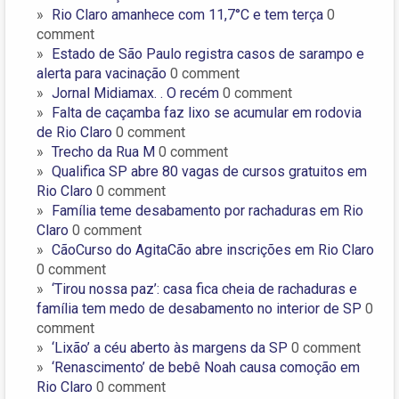
Rio Claro amanhece com 11,7°C e tem terça
0
comment
Estado de São Paulo registra casos de sarampo e
alerta para vacinação
0 comment
Jornal Midiamax. . O recém
0 comment
Falta de caçamba faz lixo se acumular em rodovia
de Rio Claro
0 comment
Trecho da Rua M
0 comment
Qualifica SP abre 80 vagas de cursos gratuitos em
Rio Claro
0 comment
Família teme desabamento por rachaduras em Rio
Claro
0 comment
CãoCurso do AgitaCão abre inscrições em Rio Claro
0 comment
‘Tirou nossa paz’: casa fica cheia de rachaduras e
família tem medo de desabamento no interior de SP
0
comment
‘Lixão’ a céu aberto às margens da SP
0 comment
‘Renascimento’ de bebê Noah causa comoção em
Rio Claro
0 comment