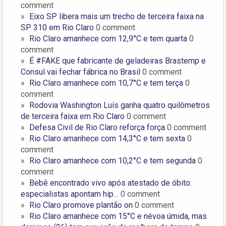
comment
Eixo SP libera mais um trecho de terceira faixa na
SP 310 em Rio Claro
0 comment
Rio Claro amanhece com 12,9°C e tem quarta
0
comment
É #FAKE que fabricante de geladeiras Brastemp e
Consul vai fechar fábrica no Brasil
0 comment
Rio Claro amanhece com 10,7°C e tem terça
0
comment
Rodovia Washington Luís ganha quatro quilômetros
de terceira faixa em Rio Claro
0 comment
Defesa Civil de Rio Claro reforça força
0 comment
Rio Claro amanhece com 14,3°C e tem sexta
0
comment
Rio Claro amanhece com 10,2°C e tem segunda
0
comment
Bebê encontrado vivo após atestado de óbito:
especialistas apontam hip…
0 comment
Rio Claro promove plantão on
0 comment
Rio Claro amanhece com 15°C e névoa úmida, mas