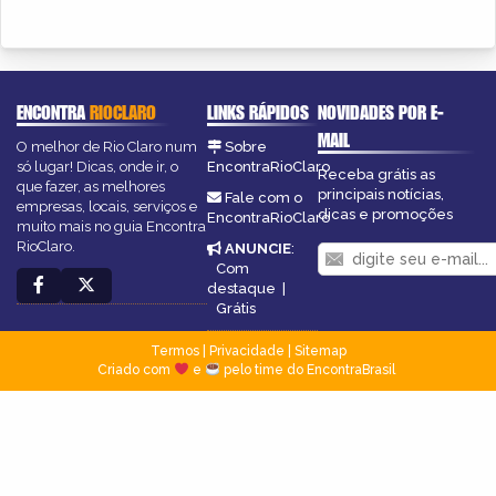
ENCONTRA
RIOCLARO
LINKS RÁPIDOS
NOVIDADES POR E-
MAIL
O melhor de Rio Claro num
Sobre
só lugar! Dicas, onde ir, o
EncontraRioClaro
Receba grátis as
que fazer, as melhores
principais notícias,
Fale com o
empresas, locais, serviços e
dicas e promoções
EncontraRioClaro
muito mais no guia Encontra
RioClaro.
ANUNCIE
:
Com
destaque
|
Grátis
Termos
|
Privacidade
|
Sitemap
Criado com
e
pelo time do EncontraBrasil