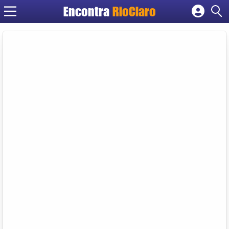
Encontra
RioClaro
Cadastrar empresa
Fazer login
Criar conta