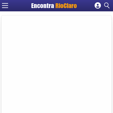
Encontra
RioClaro
Cadastrar empresa
Fazer login
Criar conta