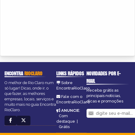
ENCONTRA
RIOCLARO
LINKS RÁPIDOS
NOVIDADES POR E-
MAIL
O melhor de Rio Claro num
Sobre
só lugar! Dicas, onde ir, o
EncontraRioClaro
Receba grátis as
que fazer, as melhores
principais notícias,
Fale com o
empresas, locais, serviços e
dicas e promoções
EncontraRioClaro
muito mais no guia Encontra
RioClaro.
ANUNCIE
:
Com
destaque
|
Grátis