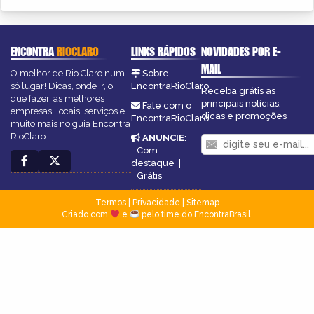
ENCONTRA
RIOCLARO
LINKS RÁPIDOS
NOVIDADES POR E-
MAIL
O melhor de Rio Claro num
Sobre
só lugar! Dicas, onde ir, o
EncontraRioClaro
Receba grátis as
que fazer, as melhores
principais notícias,
Fale com o
empresas, locais, serviços e
dicas e promoções
EncontraRioClaro
muito mais no guia Encontra
RioClaro.
ANUNCIE
:
Com
destaque
|
Grátis
Termos
|
Privacidade
|
Sitemap
Criado com
e
pelo time do EncontraBrasil