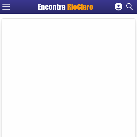
Encontra
RioClaro
Cadastrar empresa
Fazer login
Criar conta