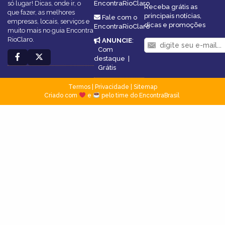
só lugar! Dicas, onde ir, o
EncontraRioClaro
Receba grátis as
que fazer, as melhores
principais notícias,
Fale com o
empresas, locais, serviços e
dicas e promoções
EncontraRioClaro
muito mais no guia Encontra
RioClaro.
ANUNCIE
:
Com
destaque
|
Grátis
Termos
|
Privacidade
|
Sitemap
Criado com
e
pelo time do EncontraBrasil