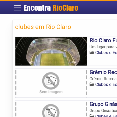
Encontra
RioClaro
clubes em Rio Claro
Rio Claro F
Um lugar para v
Clubes e Es
Grêmio Recr
Grêmio Recreat
Clubes e Es
Grupo Ginás
Grupo Ginástic
Clubes e Es