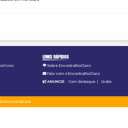
LINKS RÁPIDOS
 melhores
Sobre EncontraRioClaro
Fale com o EncontraRioClaro
ANUNCIE
:
Com destaque
|
Grátis
do EncontraBrasil