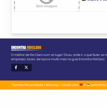
ENCONTRA
RIOCLARO
O melhor de Rio Claro num só lugar! Dicas, onde ir, o que fazer, as
empresas, locais, serviços e muito mais no guia Encontra RioClaro.
Termos
|
Privacidade
|
Sitemap
Criado com
e
pelo time 