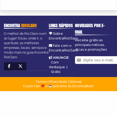
ENCONTRA
RIOCLARO
LINKS RÁPIDOS
NOVIDADES POR E-
MAIL
O melhor de Rio Claro num
Sobre
só lugar! Dicas, onde ir, o
EncontraRioClaro
Receba grátis as
que fazer, as melhores
principais notícias,
Fale com o
empresas, locais, serviços e
dicas e promoções
EncontraRioClaro
muito mais no guia Encontra
RioClaro.
ANUNCIE
:
Com
destaque
|
Grátis
Termos
|
Privacidade
|
Sitemap
Criado com
e
pelo time do EncontraBrasil