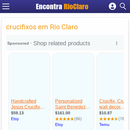
Encontra
RioClaro
Cadastrar empresa
Fazer login
crucifixos em Rio Claro
Criar conta