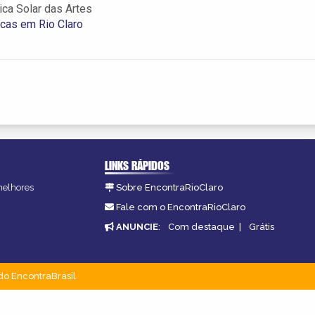
ca Solar das Artes
icas em Rio Claro
LINKS RÁPIDOS
 melhores
Sobre EncontraRioClaro
Fale com o EncontraRioClaro
ANUNCIE
:
Com destaque
|
Grátis
do EncontraBrasil