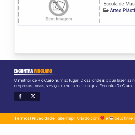
Escola de Músi
Artes Plást
ENCONTRA
RIOCLARO
O melhor de Rio Claro num só lugar! Dicas, onde ir, o que fazer, as
empresas, locais, serviços e muito mais no guia Encontra RioClaro.
Termos
|
Privacidade
|
Sitemap
Criado com
e
pelo time 