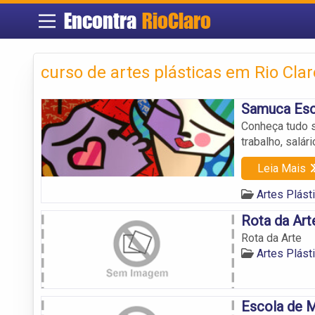
Encontra
RioClaro
curso de artes plásticas em Rio Clar
Samuca Esc
Conheça tudo s
trabalho, salár
Leia Mais
Artes Plást
Rota da Art
Rota da Arte
Artes Plást
Escola de M