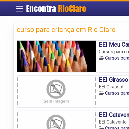
Encontra
RioClaro
curso para criança em Rio Claro
EEI Meu Ca
Cursos para cr
Cursos para
EEI Girasso
EEI Girassol
Cursos para
EEI Catave
EEI Catavento
Cursos para