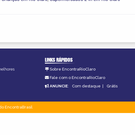
LINKS RÁPIDOS
 melhores
Sobre EncontraRioClaro
Fale com o EncontraRioClaro
ANUNCIE
:
Com destaque
|
Grátis
do EncontraBrasil