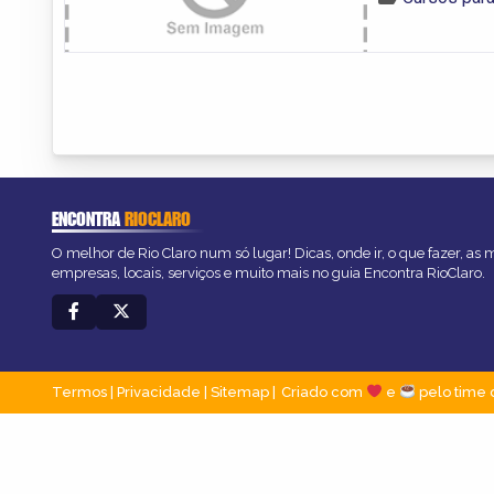
ENCONTRA
RIOCLARO
O melhor de Rio Claro num só lugar! Dicas, onde ir, o que fazer, as
empresas, locais, serviços e muito mais no guia Encontra RioClaro.
Termos
|
Privacidade
|
Sitemap
Criado com
e
pelo time 