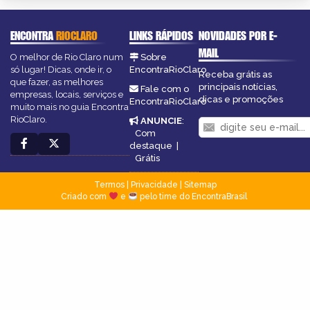
ENCONTRA
RIOCLARO
LINKS RÁPIDOS
NOVIDADES POR E-
MAIL
O melhor de Rio Claro num
Sobre
só lugar! Dicas, onde ir, o
EncontraRioClaro
Receba grátis as
que fazer, as melhores
principais notícias,
Fale com o
empresas, locais, serviços e
dicas e promoções
EncontraRioClaro
muito mais no guia Encontra
RioClaro.
ANUNCIE
:
Com
destaque
|
Grátis
Termos
|
Privacidade
|
Sitemap
Criado com
e
pelo time do EncontraBrasil