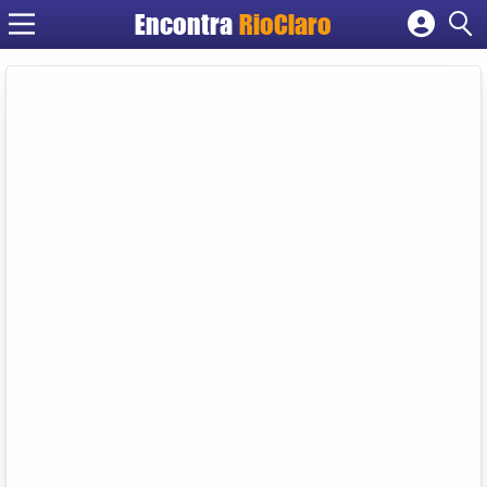
Encontra
RioClaro
Cadastrar empresa
Fazer login
Criar conta