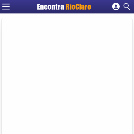
Encontra
RioClaro
Cadastrar empresa
Fazer login
Criar conta