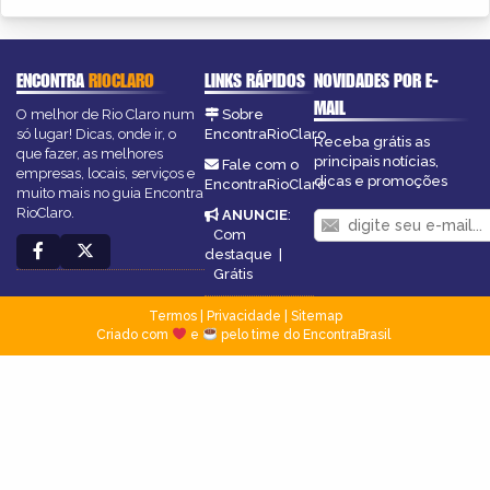
ENCONTRA
RIOCLARO
LINKS RÁPIDOS
NOVIDADES POR E-
MAIL
O melhor de Rio Claro num
Sobre
só lugar! Dicas, onde ir, o
EncontraRioClaro
Receba grátis as
que fazer, as melhores
principais notícias,
Fale com o
empresas, locais, serviços e
dicas e promoções
EncontraRioClaro
muito mais no guia Encontra
RioClaro.
ANUNCIE
:
Com
destaque
|
Grátis
Termos
|
Privacidade
|
Sitemap
Criado com
e
pelo time do EncontraBrasil