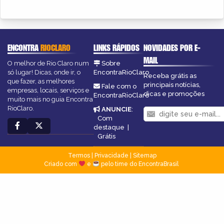
ENCONTRA
RIOCLARO
LINKS RÁPIDOS
NOVIDADES POR E-
MAIL
O melhor de Rio Claro num
Sobre
só lugar! Dicas, onde ir, o
EncontraRioClaro
Receba grátis as
que fazer, as melhores
principais notícias,
Fale com o
empresas, locais, serviços e
dicas e promoções
EncontraRioClaro
muito mais no guia Encontra
RioClaro.
ANUNCIE
:
Com
destaque
|
Grátis
Termos
|
Privacidade
|
Sitemap
Criado com
e
pelo time do EncontraBrasil