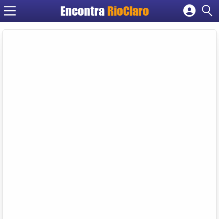
Encontra
RioClaro
Cadastrar empresa
Fazer login
Criar conta