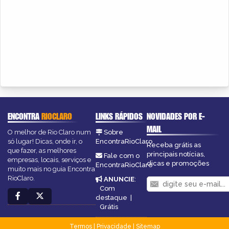
ENCONTRA
RIOCLARO
LINKS RÁPIDOS
NOVIDADES POR E-
MAIL
O melhor de Rio Claro num
Sobre
só lugar! Dicas, onde ir, o
EncontraRioClaro
Receba grátis as
que fazer, as melhores
principais notícias,
Fale com o
empresas, locais, serviços e
dicas e promoções
EncontraRioClaro
muito mais no guia Encontra
RioClaro.
ANUNCIE
:
Com
destaque
|
Grátis
Termos
|
Privacidade
|
Sitemap