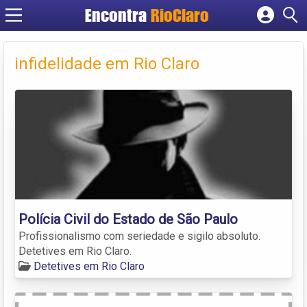
Encontra
RioClaro
Cadastrar empresa
Fazer login
infidelidade em Rio Claro
Criar conta
Polícia Civil do Estado de São Paulo
Profissionalismo com seriedade e sigilo absoluto.
Detetives em Rio Claro.
Detetives em Rio Claro