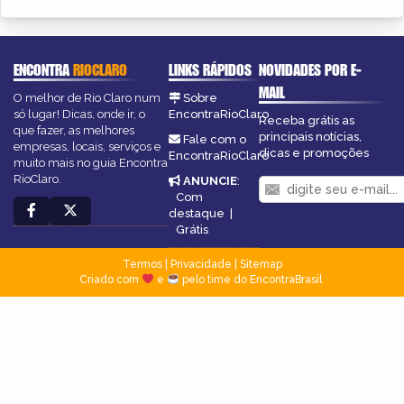
ENCONTRA
RIOCLARO
LINKS RÁPIDOS
NOVIDADES POR E-
MAIL
O melhor de Rio Claro num
Sobre
só lugar! Dicas, onde ir, o
EncontraRioClaro
Receba grátis as
que fazer, as melhores
principais notícias,
Fale com o
empresas, locais, serviços e
dicas e promoções
EncontraRioClaro
muito mais no guia Encontra
RioClaro.
ANUNCIE
:
Com
destaque
|
Grátis
Termos
|
Privacidade
|
Sitemap
Criado com
e
pelo time do EncontraBrasil