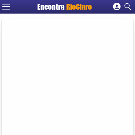
Encontra
RioClaro
Cadastrar empresa
Fazer login
Criar conta