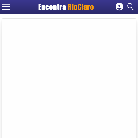
Encontra
RioClaro
Cadastrar empresa
Fazer login
Criar conta