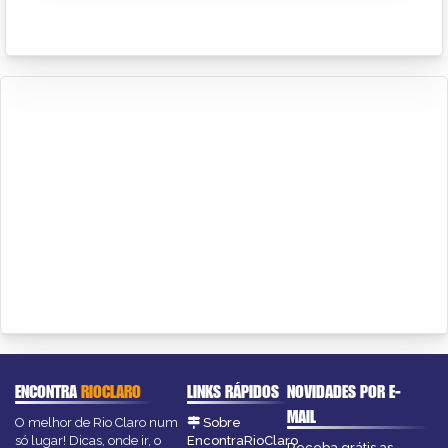
ENCONTRA
RIOCLARO
LINKS RÁPIDOS
NOVIDADES POR E-
MAIL
O melhor de Rio Claro num
Sobre
só lugar! Dicas, onde ir, o
EncontraRioClaro
Receba grátis as