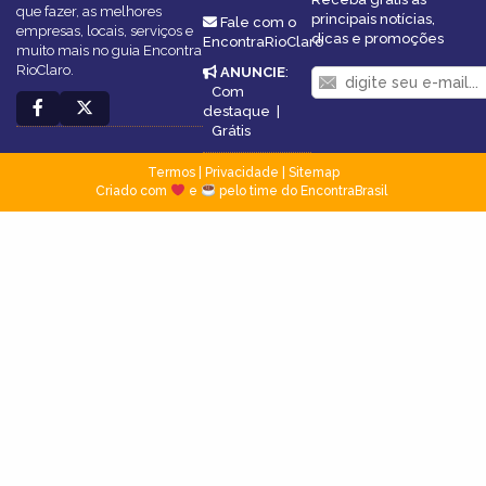
que fazer, as melhores
principais notícias,
Fale com o
empresas, locais, serviços e
dicas e promoções
EncontraRioClaro
muito mais no guia Encontra
RioClaro.
ANUNCIE
:
Com
destaque
|
Grátis
Termos
|
Privacidade
|
Sitemap
Criado com
e
pelo time do EncontraBrasil