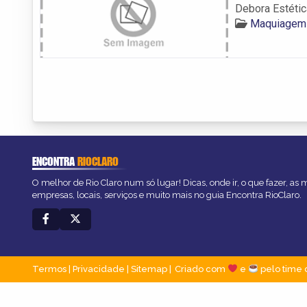
Debora Estétic
Maquiagem 
ENCONTRA
RIOCLARO
O melhor de Rio Claro num só lugar! Dicas, onde ir, o que fazer, as
empresas, locais, serviços e muito mais no guia Encontra RioClaro.
Termos
|
Privacidade
|
Sitemap
Criado com
e
pelo time 