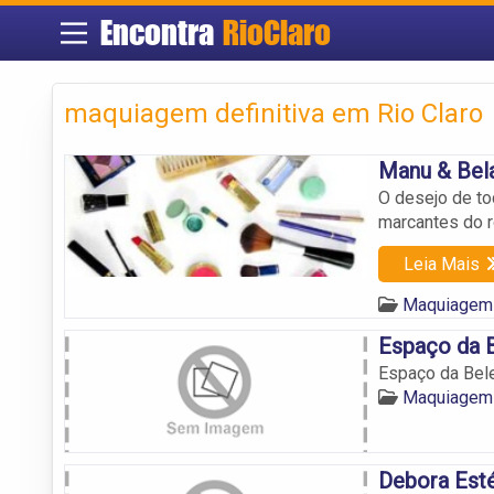
Encontra
RioClaro
maquiagem definitiva em Rio Claro
Manu & Bela
O desejo de to
marcantes do r
Leia Mais
Maquiagem 
Espaço da B
Espaço da Bele
Maquiagem 
Debora Esté