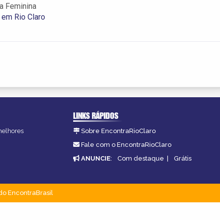
a Feminina
em Rio Claro
LINKS RÁPIDOS
 melhores
Sobre EncontraRioClaro
Fale com o EncontraRioClaro
ANUNCIE
:
Com destaque
|
Grátis
do EncontraBrasil