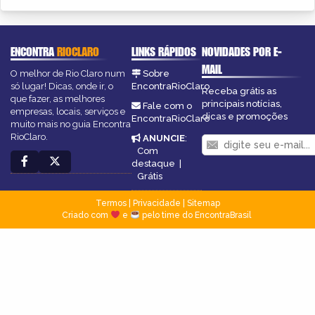
ENCONTRA
RIOCLARO
LINKS RÁPIDOS
NOVIDADES POR E-
MAIL
O melhor de Rio Claro num
Sobre
só lugar! Dicas, onde ir, o
EncontraRioClaro
Receba grátis as
que fazer, as melhores
principais notícias,
Fale com o
empresas, locais, serviços e
dicas e promoções
EncontraRioClaro
muito mais no guia Encontra
RioClaro.
ANUNCIE
:
Com
destaque
|
Grátis
Termos
|
Privacidade
|
Sitemap
Criado com
e
pelo time do EncontraBrasil