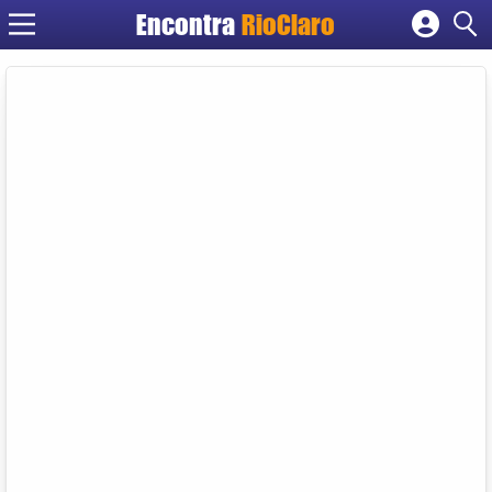
Encontra
RioClaro
Cadastrar empresa
Fazer login
Criar conta