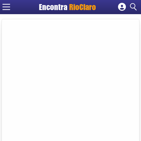
Encontra
RioClaro
Cadastrar empresa
Fazer login
Criar conta