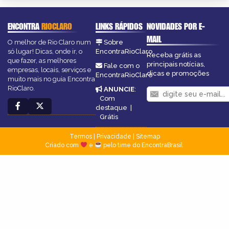
ENCONTRA
RIOCLARO
LINKS RÁPIDOS
NOVIDADES POR E-
MAIL
O melhor de Rio Claro num
Sobre
só lugar! Dicas, onde ir, o
EncontraRioClaro
Receba grátis as
que fazer, as melhores
principais notícias,
Fale com o
empresas, locais, serviços e
dicas e promoções
EncontraRioClaro
muito mais no guia Encontra
RioClaro.
ANUNCIE
:
Com
destaque
|
Grátis
Termos
|
Privacidade
|
Sitemap
Criado com
e
pelo time do EncontraBrasil