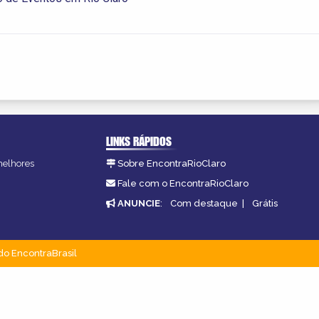
LINKS RÁPIDOS
 melhores
Sobre EncontraRioClaro
Fale com o EncontraRioClaro
ANUNCIE
:
Com destaque
|
Grátis
do EncontraBrasil