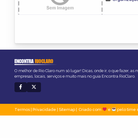
ENCONTRA
RIOCLARO
O melhor de Rio Claro num só lugar! Dicas, onde ir, o que fazer, as
empresas, locais, serviços e muito mais no guia Encontra RioClaro.
Termos
|
Privacidade
|
Sitemap
Criado com
e
pelo time 