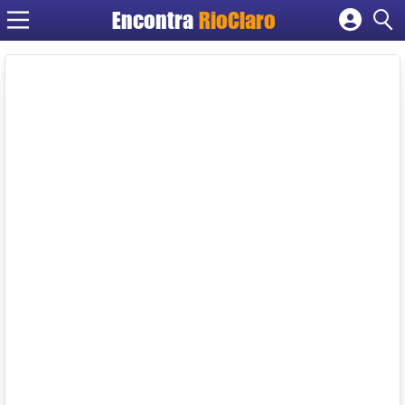
Encontra
RioClaro
Cadastrar empresa
Fazer login
Criar conta