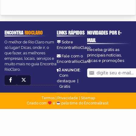
ENCONTRA
RIOCLARO
LINKS RÁPIDOS
NOVIDADES POR E-
MAIL
O melhor de Rio Claro num
Sobre
só lugar! Dicas, onde ir, o
EncontraRioClaro
Receba grátis as
que fazer, as melhores
principais notícias,
Fale com o
empresas, locais, serviços e
dicas e promoções
EncontraRioClaro
muito mais no guia Encontra
RioClaro.
ANUNCIE
:
Com
destaque
|
Grátis
Termos
|
Privacidade
|
Sitemap
Criado com
e
pelo time do EncontraBrasil