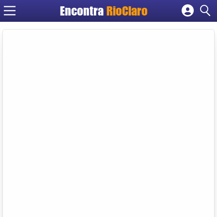
Encontra
RioClaro
Cadastrar empresa
Fazer login
Criar conta