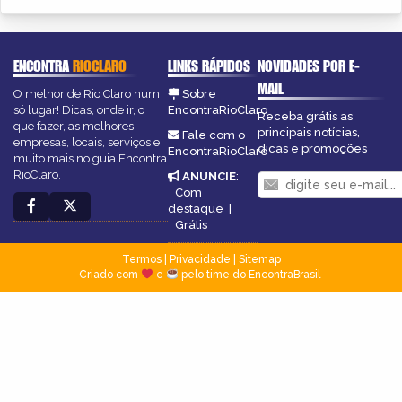
ENCONTRA
RIOCLARO
LINKS RÁPIDOS
NOVIDADES POR E-
MAIL
O melhor de Rio Claro num
Sobre
só lugar! Dicas, onde ir, o
EncontraRioClaro
Receba grátis as
que fazer, as melhores
principais notícias,
Fale com o
empresas, locais, serviços e
dicas e promoções
EncontraRioClaro
muito mais no guia Encontra
RioClaro.
ANUNCIE
:
Com
destaque
|
Grátis
Termos
|
Privacidade
|
Sitemap
Criado com
e
pelo time do EncontraBrasil