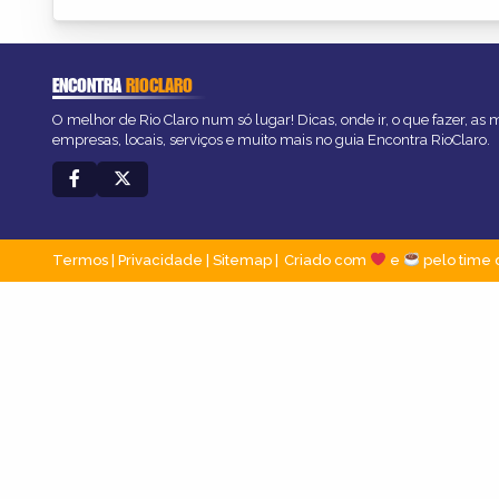
ENCONTRA
RIOCLARO
O melhor de Rio Claro num só lugar! Dicas, onde ir, o que fazer, as
empresas, locais, serviços e muito mais no guia Encontra RioClaro.
Termos
|
Privacidade
|
Sitemap
Criado com
e
pelo time 