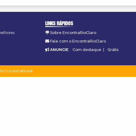
LINKS RÁPIDOS
 melhores
Sobre EncontraRioClaro
Fale com o EncontraRioClaro
ANUNCIE
:
Com destaque
|
Grátis
do EncontraBrasil