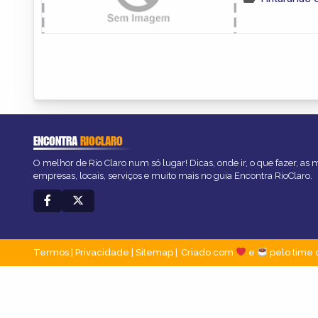
ENCONTRA
RIOCLARO
O melhor de Rio Claro num só lugar! Dicas, onde ir, o que fazer, as
empresas, locais, serviços e muito mais no guia Encontra RioClaro.
Termos
|
Privacidade
|
Sitemap
Criado com
e
pelo time 