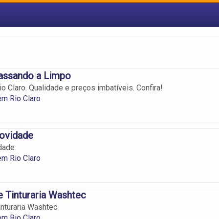
Passando a Limpo
io Claro. Qualidade e preços imbatíveis. Confira!
em Rio Claro
Novidade
idade
em Rio Claro
e Tinturaria Washtec
inturaria Washtec
em Rio Claro