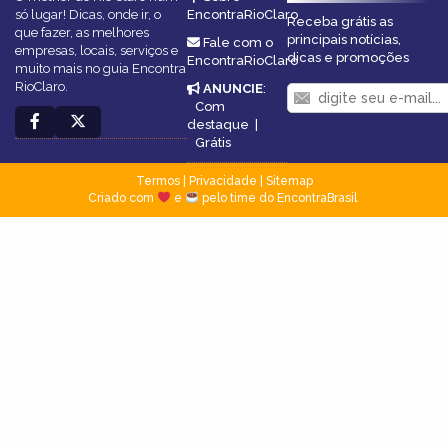
só lugar! Dicas, onde ir, o
EncontraRioClaro
Receba grátis as
que fazer, as melhores
principais notícias,
Fale com o
empresas, locais, serviços e
dicas e promoções
EncontraRioClaro
muito mais no guia Encontra
RioClaro.
ANUNCIE
:
Com
destaque
|
Grátis
Termos
|
Privacidade
|
Sitemap
Criado com
e
pelo time do EncontraBrasil