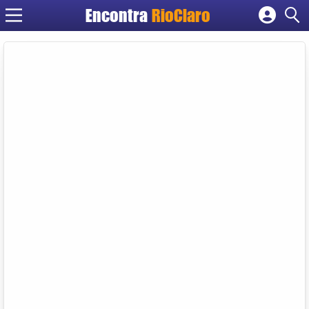
Encontra
RioClaro
Cadastrar empresa
Fazer login
Criar conta