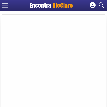
Encontra
RioClaro
Cadastrar empresa
Fazer login
Criar conta