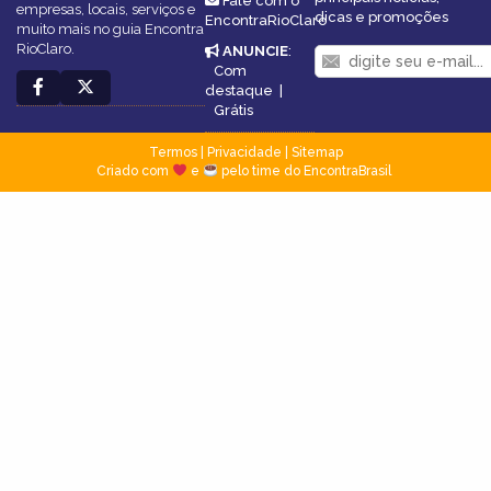
Fale com o
empresas, locais, serviços e
dicas e promoções
EncontraRioClaro
muito mais no guia Encontra
RioClaro.
ANUNCIE
:
Com
destaque
|
Grátis
Termos
|
Privacidade
|
Sitemap
Criado com
e
pelo time do EncontraBrasil