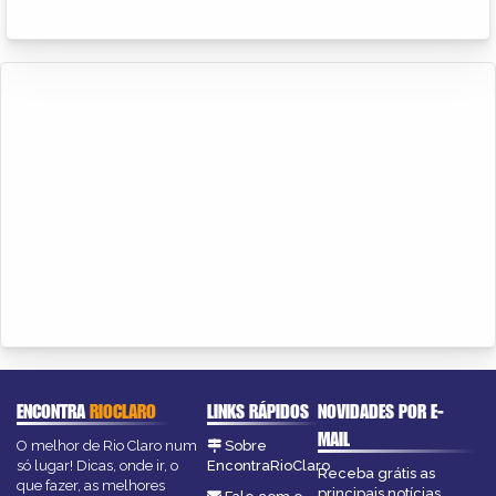
ENCONTRA
RIOCLARO
LINKS RÁPIDOS
NOVIDADES POR E-
MAIL
O melhor de Rio Claro num
Sobre
só lugar! Dicas, onde ir, o
EncontraRioClaro
Receba grátis as
que fazer, as melhores
principais notícias,