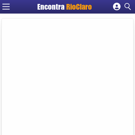
Encontra
RioClaro
Cadastrar empresa
Fazer login
Criar conta