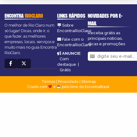
ENCONTRA
RIOCLARO
LINKS RÁPIDOS
NOVIDADES POR E-
MAIL
O melhor de Rio Claro num
Sobre
só lugar! Dicas, onde ir, o
EncontraRioClaro
Receba grátis as
que fazer, as melhores
principais notícias,
Fale com o
empresas, locais, serviços e
dicas e promoções
EncontraRioClaro
muito mais no guia Encontra
RioClaro.
ANUNCIE
:
Com
destaque
|
Grátis
Termos
|
Privacidade
|
Sitemap
Criado com
e
pelo time do EncontraBrasil