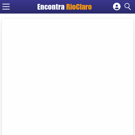
Encontra
RioClaro
Cadastrar empresa
Fazer login
Criar conta