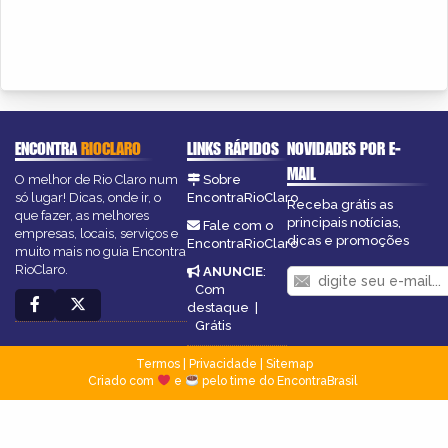
ENCONTRA
RIOCLARO
LINKS RÁPIDOS
NOVIDADES POR E-
MAIL
O melhor de Rio Claro num
Sobre
só lugar! Dicas, onde ir, o
EncontraRioClaro
Receba grátis as
que fazer, as melhores
principais notícias,
Fale com o
empresas, locais, serviços e
dicas e promoções
EncontraRioClaro
muito mais no guia Encontra
RioClaro.
ANUNCIE
:
Com
destaque
|
Grátis
Termos
|
Privacidade
|
Sitemap
Criado com
e
pelo time do EncontraBrasil