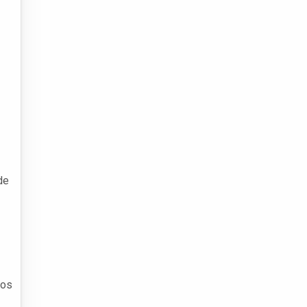
de
 os