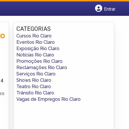
Entrar
Cadastrar empresa
Fazer login
CATEGORIAS
Criar conta
go
Cursos Rio Claro
Eventos Rio Claro
Exposição Rio Claro
Notícias Rio Claro
Promoções Rio Claro
Reclamações Rio Claro
Serviços Rio Claro
Shows Rio Claro
14
Teatro Rio Claro
Trânsito Rio Claro
tes
Vagas de Empregos Rio Claro