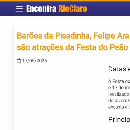
Encontra
RioClaro
Barões da Pisadinha, Felipe Ara
são atrações da Festa do Peão 
17/05/2026
Datas 
A Festa do
e 17 de m
localizado
de diversa
encanta a 
Princi