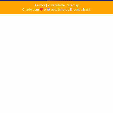
Termos
|
Privacidade
|
Sitemap
Criado com
e
pelo time do EncontraBrasil