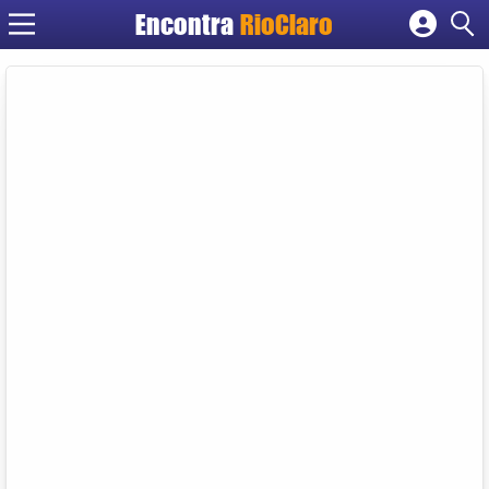
Encontra
RioClaro
Cadastrar empresa
Fazer login
Criar conta