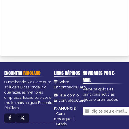
ENCONTRA
RIOCLARO
LINKS RÁPIDOS
NOVIDADES POR E-
MAIL
O melhor de Rio Claro num
Sobre
só lugar! Dicas, onde ir, o
EncontraRioClaro
Receba grátis as
que fazer, as melhores
principais notícias,
Fale com o
empresas, locais, serviços e
dicas e promoções
EncontraRioClaro
muito mais no guia Encontra
RioClaro.
ANUNCIE
:
Com
destaque
|
Grátis