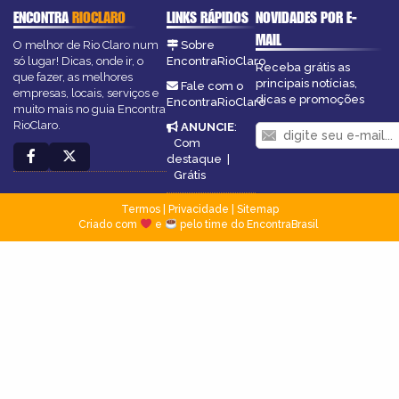
ENCONTRA
RIOCLARO
LINKS RÁPIDOS
NOVIDADES POR E-
MAIL
O melhor de Rio Claro num
Sobre
só lugar! Dicas, onde ir, o
EncontraRioClaro
Receba grátis as
que fazer, as melhores
principais notícias,
Fale com o
empresas, locais, serviços e
dicas e promoções
EncontraRioClaro
muito mais no guia Encontra
RioClaro.
ANUNCIE
:
Com
destaque
|
Grátis
Termos
|
Privacidade
|
Sitemap
Criado com
e
pelo time do EncontraBrasil