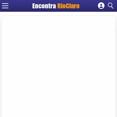
Encontra
RioClaro
Cadastrar empresa
Fazer login
Criar conta