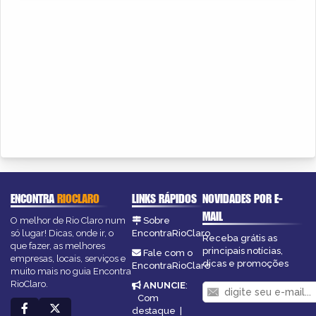
ENCONTRA
RIOCLARO
LINKS RÁPIDOS
NOVIDADES POR E-
MAIL
O melhor de Rio Claro num
Sobre
só lugar! Dicas, onde ir, o
EncontraRioClaro
Receba grátis as
que fazer, as melhores
principais notícias,
Fale com o
empresas, locais, serviços e
dicas e promoções
EncontraRioClaro
muito mais no guia Encontra
RioClaro.
ANUNCIE
:
Com
destaque
|