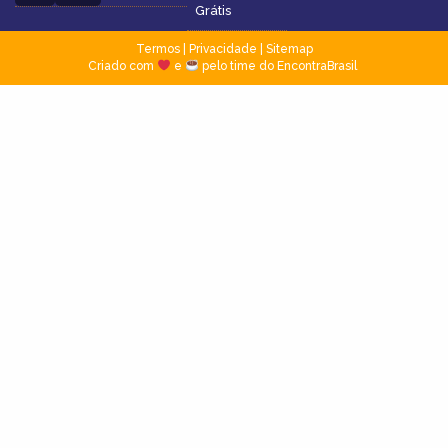
Grátis
Termos
|
Privacidade
|
Sitemap
Criado com
e
pelo time do EncontraBrasil