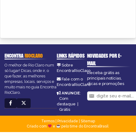
ENCONTRA
RIOCLARO
LINKS RÁPIDOS
NOVIDADES POR E-
MAIL
O melhor de Rio Claro num
Sobre
só lugar! Dicas, onde ir, o
EncontraRioClaro
Receba grátis as
que fazer, as melhores
principais notícias,
Fale com o
empresas, locais, serviços e
dicas e promoções
EncontraRioClaro
muito mais no guia Encontra
RioClaro.
ANUNCIE
:
Com
destaque
|
Grátis
Termos
|
Privacidade
|
Sitemap
Criado com
e
pelo time do EncontraBrasil