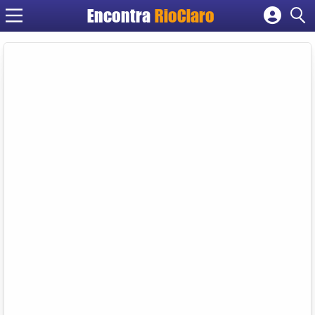
Encontra
RioClaro
Cadastrar empresa
Fazer login
Criar conta