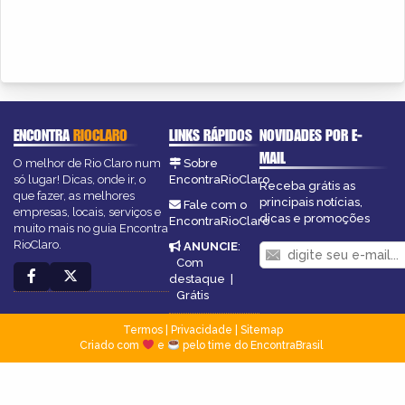
ENCONTRA
RIOCLARO
LINKS RÁPIDOS
NOVIDADES POR E-
MAIL
O melhor de Rio Claro num
Sobre
só lugar! Dicas, onde ir, o
EncontraRioClaro
Receba grátis as
que fazer, as melhores
principais notícias,
Fale com o
empresas, locais, serviços e
dicas e promoções
EncontraRioClaro
muito mais no guia Encontra
RioClaro.
ANUNCIE
:
Com
destaque
|
Grátis
Termos
|
Privacidade
|
Sitemap
Criado com
e
pelo time do EncontraBrasil