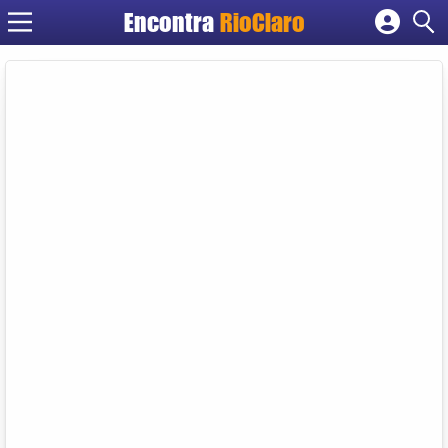
Encontra
RioClaro
Cadastrar empresa
Fazer login
Criar conta