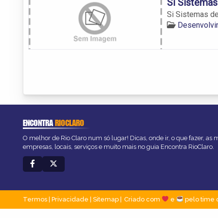
Si Sistemas
Si Sistemas d
Desenvolvi
ENCONTRA
RIOCLARO
O melhor de Rio Claro num só lugar! Dicas, onde ir, o que fazer, as
empresas, locais, serviços e muito mais no guia Encontra RioClaro.
Termos
|
Privacidade
|
Sitemap
Criado com
e
pelo time 