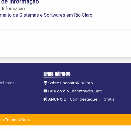
 de Informação
e Informação
mento de Sistemas e Softwares em Rio Claro
LINKS RÁPIDOS
 melhores
Sobre EncontraRioClaro
Fale com o EncontraRioClaro
ANUNCIE
:
Com destaque
|
Grátis
do EncontraBrasil