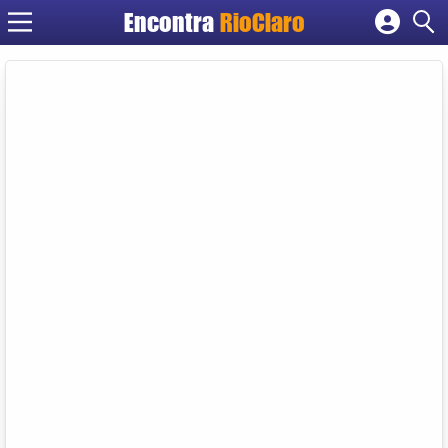
Encontra
RioClaro
Cadastrar empresa
Fazer login
Criar conta