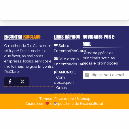
ENCONTRA
RIOCLARO
LINKS RÁPIDOS
NOVIDADES POR E-
MAIL
O melhor de Rio Claro num
Sobre
só lugar! Dicas, onde ir, o
EncontraRioClaro
Receba grátis as
que fazer, as melhores
principais notícias,
Fale com o
empresas, locais, serviços e
dicas e promoções
EncontraRioClaro
muito mais no guia Encontra
RioClaro.
ANUNCIE
:
Com
destaque
|
Grátis
Termos
|
Privacidade
|
Sitemap
Criado com
e
pelo time do EncontraBrasil