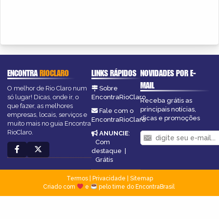
ENCONTRA
RIOCLARO
LINKS RÁPIDOS
NOVIDADES POR E-
MAIL
O melhor de Rio Claro num
Sobre
só lugar! Dicas, onde ir, o
EncontraRioClaro
Receba grátis as
que fazer, as melhores
principais notícias,
Fale com o
empresas, locais, serviços e
dicas e promoções
EncontraRioClaro
muito mais no guia Encontra
RioClaro.
ANUNCIE
:
Com
destaque
|
Grátis
Termos
|
Privacidade
|
Sitemap
Criado com
e
pelo time do EncontraBrasil