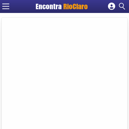
Encontra
RioClaro
Cadastrar empresa
Fazer login
Criar conta