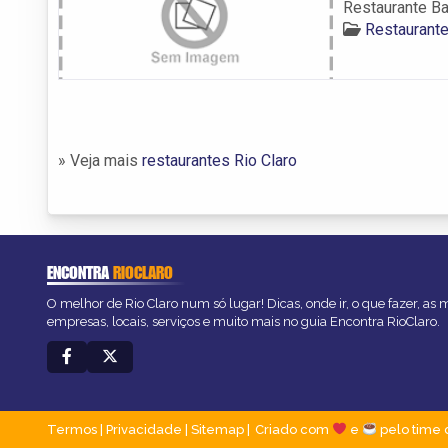
Restaurante Ba
Restaurante
» Veja mais
restaurantes Rio Claro
ENCONTRA
RIOCLARO
O melhor de Rio Claro num só lugar! Dicas, onde ir, o que fazer, as
empresas, locais, serviços e muito mais no guia Encontra RioClaro.
Termos
|
Privacidade
|
Sitemap
Criado com
e
pelo time 