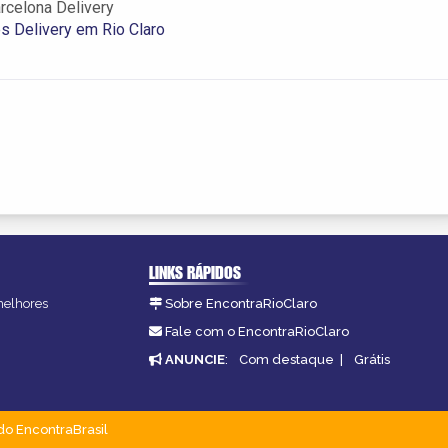
rcelona Delivery
s Delivery em Rio Claro
LINKS RÁPIDOS
 melhores
Sobre EncontraRioClaro
Fale com o EncontraRioClaro
ANUNCIE
:
Com destaque
|
Grátis
do EncontraBrasil