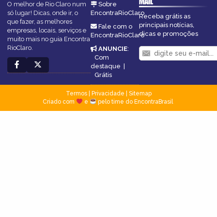
MAIL
O melhor de Rio Claro num
Sobre
só lugar! Dicas, onde ir, o
EncontraRioClaro
Receba grátis as
que fazer, as melhores
principais notícias,
Fale com o
empresas, locais, serviços e
dicas e promoções
EncontraRioClaro
muito mais no guia Encontra
RioClaro.
ANUNCIE
:
Com
destaque
|
Grátis
Termos
|
Privacidade
|
Sitemap
Criado com
e
pelo time do EncontraBrasil