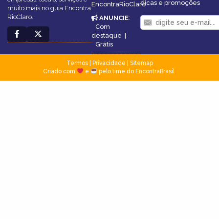
dicas e promoções
EncontraRioClaro
muito mais no guia Encontra
RioClaro.
ANUNCIE
:
Com
destaque
|
Grátis
Termos
|
Privacidade
|
Sitemap
Criado com
e
pelo time do EncontraBrasil