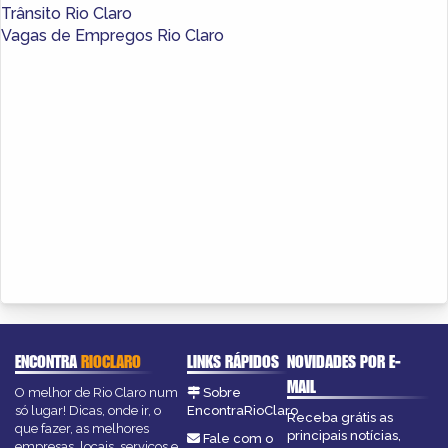
Trânsito Rio Claro
Vagas de Empregos Rio Claro
ENCONTRA
RIOCLARO
LINKS RÁPIDOS
NOVIDADES POR E-
MAIL
O melhor de Rio Claro num
Sobre
só lugar! Dicas, onde ir, o
EncontraRioClaro
Receba grátis as
que fazer, as melhores
principais notícias,
Fale com o
empresas, locais, serviços e