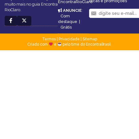
dicas e promoções
EncontraRioClaro
muito mais no guia Encontra
RioClaro.
ANUNCIE
:
Com
destaque
|
Grátis
Termos
|
Privacidade
|
Sitemap
Criado com
e
pelo time do EncontraBrasil