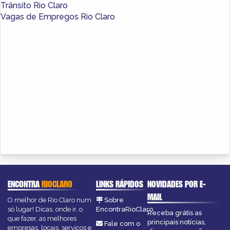
Trânsito Rio Claro
Vagas de Empregos Rio Claro
ENCONTRA
RIOCLARO
LINKS RÁPIDOS
NOVIDADES POR E-
MAIL
O melhor de Rio Claro num
Sobre
só lugar! Dicas, onde ir, o
EncontraRioClaro
Receba grátis as
que fazer, as melhores
principais notícias,
Fale com o
empresas, locais, serviços e