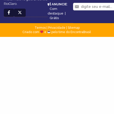
RioClaro.
ANUNCIE
:
Com
destaque
|
Grátis
Termos
|
Privacidade
|
Sitemap
Criado com
e
pelo time do EncontraBrasil