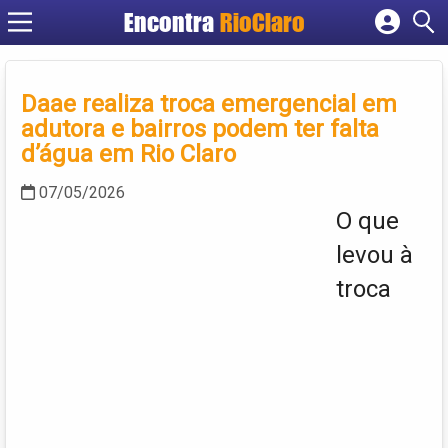
Encontra
RioClaro
Cadastrar empresa
Fazer login
Daae realiza troca emergencial em
Criar conta
adutora e bairros podem ter falta
d’água em Rio Claro
07/05/2026
O que
levou à
troca