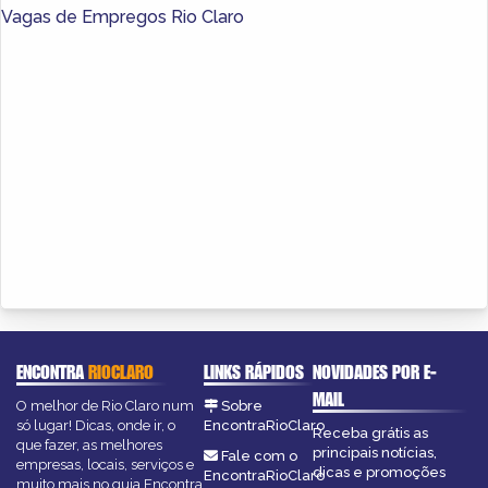
Vagas de Empregos Rio Claro
ENCONTRA
RIOCLARO
LINKS RÁPIDOS
NOVIDADES POR E-
MAIL
O melhor de Rio Claro num
Sobre
só lugar! Dicas, onde ir, o
EncontraRioClaro
Receba grátis as
que fazer, as melhores
principais notícias,
Fale com o
empresas, locais, serviços e
dicas e promoções
EncontraRioClaro
muito mais no guia Encontra