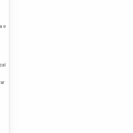
a e
cal
rar