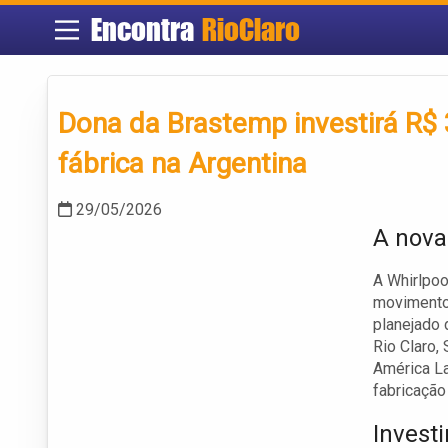
Encontra
RioClaro
Dona da Brastemp investirá R$
fábrica na Argentina
29/05/2026
A nova
A Whirlpoo
movimento 
planejado 
Rio Claro,
América Lat
fabricação 
Invest