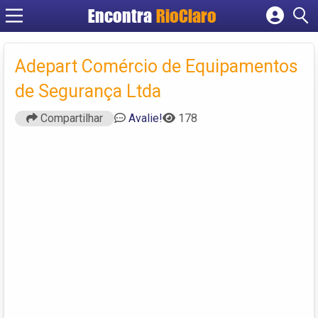
Encontra
RioClaro
Cadastrar empresa
Fazer login
Adepart Comércio de Equipamentos
Criar conta
de Segurança Ltda
Compartilhar
Avalie!
178