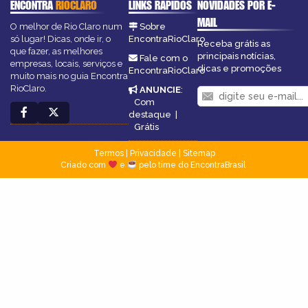
ENCONTRA
RIOCLARO
LINKS RÁPIDOS
NOVIDADES POR E-
MAIL
O melhor de Rio Claro num
Sobre
só lugar! Dicas, onde ir, o
EncontraRioClaro
Receba grátis as
que fazer, as melhores
principais notícias,
Fale com o
empresas, locais, serviços e
dicas e promoções
EncontraRioClaro
muito mais no guia Encontra
RioClaro.
ANUNCIE
:
Com
destaque
|
Grátis
Termos
|
Privacidade
|
Sitemap
Criado com
e
pelo time do EncontraBrasil