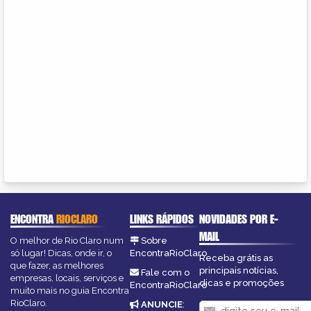
ENCONTRA
RIOCLARO
LINKS RÁPIDOS
NOVIDADES POR E-
MAIL
O melhor de Rio Claro num
Sobre
só lugar! Dicas, onde ir, o
EncontraRioClaro
Receba grátis as
que fazer, as melhores
principais notícias,
Fale com o
empresas, locais, serviços e
dicas e promoções
EncontraRioClaro
muito mais no guia Encontra
RioClaro.
ANUNCIE
: