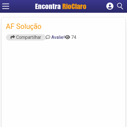
Encontra
RioClaro
Cadastrar empresa
Fazer login
AF Solução
Criar conta
Compartilhar
Avalie!
74