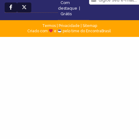
Com
destaque
|
Grátis
Termos
|
Privacidade
|
Sitemap
Criado com
e
pelo time do EncontraBrasil