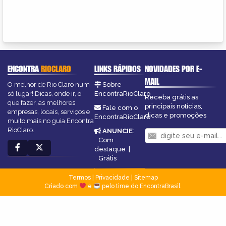
ENCONTRA
RIOCLARO
LINKS RÁPIDOS
NOVIDADES POR E-
MAIL
O melhor de Rio Claro num
Sobre
só lugar! Dicas, onde ir, o
EncontraRioClaro
Receba grátis as
que fazer, as melhores
principais notícias,
Fale com o
empresas, locais, serviços e
dicas e promoções
EncontraRioClaro
muito mais no guia Encontra
RioClaro.
ANUNCIE
:
Com
destaque
|
Grátis
Termos
|
Privacidade
|
Sitemap
Criado com
e
pelo time do EncontraBrasil