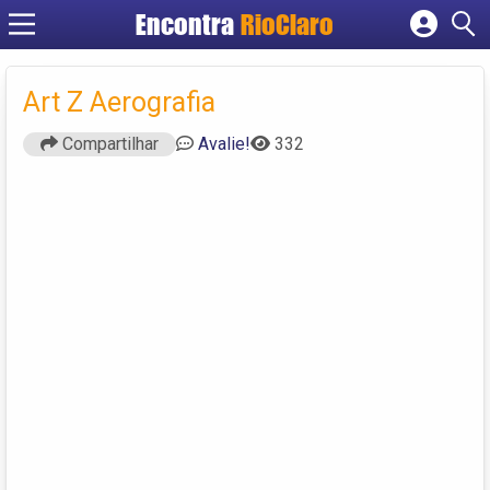
Encontra
RioClaro
Cadastrar empresa
Fazer login
Art Z Aerografia
Criar conta
Compartilhar
Avalie!
332