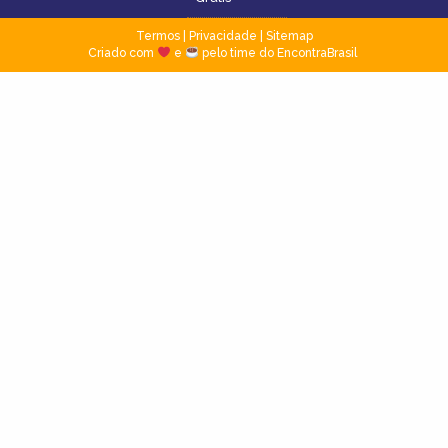
Termos
|
Privacidade
|
Sitemap
Criado com
e
pelo time do EncontraBrasil