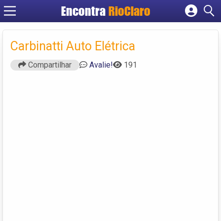
Encontra
RioClaro
Cadastrar empresa
Fazer login
Carbinatti Auto Elétrica
Criar conta
Compartilhar
Avalie!
191