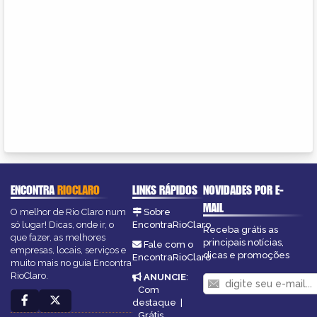
ENCONTRA
RIOCLARO
LINKS RÁPIDOS
NOVIDADES POR E-
MAIL
O melhor de Rio Claro num
Sobre
só lugar! Dicas, onde ir, o
EncontraRioClaro
Receba grátis as
que fazer, as melhores
principais notícias,
Fale com o
empresas, locais, serviços e
dicas e promoções
EncontraRioClaro
muito mais no guia Encontra
RioClaro.
ANUNCIE
:
Com
destaque
|
Grátis