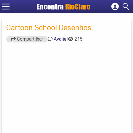
Encontra
RioClaro
Cadastrar empresa
Fazer login
Cartoon School Desenhos
Criar conta
Compartilhar
Avalie!
215