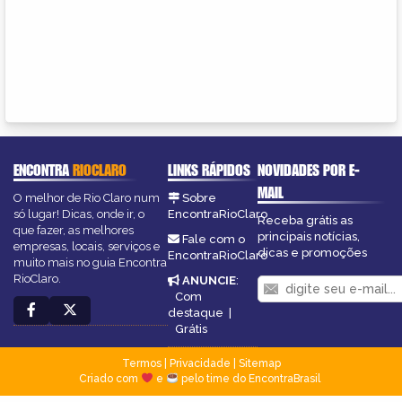
ENCONTRA
RIOCLARO
LINKS RÁPIDOS
NOVIDADES POR E-
MAIL
O melhor de Rio Claro num
Sobre
só lugar! Dicas, onde ir, o
EncontraRioClaro
Receba grátis as
que fazer, as melhores
principais notícias,
Fale com o
empresas, locais, serviços e
dicas e promoções
EncontraRioClaro
muito mais no guia Encontra
RioClaro.
ANUNCIE
:
Com
destaque
|
Grátis
Termos
|
Privacidade
|
Sitemap
Criado com
e
pelo time do EncontraBrasil