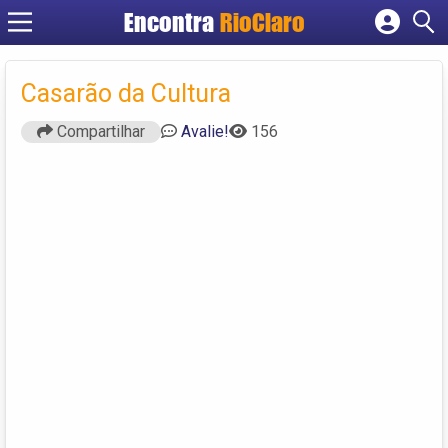
Encontra
RioClaro
Cadastrar empresa
Fazer login
Casarão da Cultura
Criar conta
Compartilhar
Avalie!
156