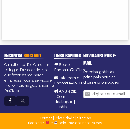
ENCONTRA
RIOCLARO
LINKS RÁPIDOS
NOVIDADES POR E-
MAIL
O melhor de Rio Claro num
Sobre
só lugar! Dicas, onde ir, o
EncontraRioClaro
Receba grátis as
que fazer, as melhores
principais notícias,
Fale com o
empresas, locais, serviços e
dicas e promoções
EncontraRioClaro
muito mais no guia Encontra
RioClaro.
ANUNCIE
:
Com
destaque
|
Grátis
Termos
|
Privacidade
|
Sitemap
Criado com
e
pelo time do EncontraBrasil