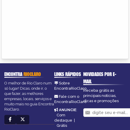
ENCONTRA
RIOCLARO
LINKS RÁPIDOS
NOVIDADES POR E-
MAIL
O melhor de Rio Claro num
Sobre
só lugar! Dicas, onde ir, o
EncontraRioClaro
Receba grátis as
que fazer, as melhores
principais notícias,
Fale com o
empresas, locais, serviços e
dicas e promoções
EncontraRioClaro
muito mais no guia Encontra
RioClaro.
ANUNCIE
:
Com
destaque
|
Grátis