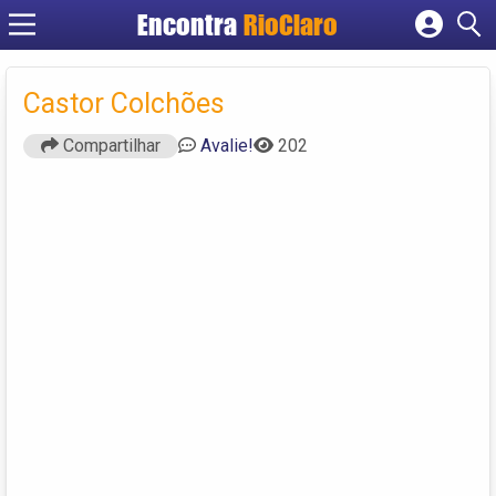
Encontra
RioClaro
Cadastrar empresa
Fazer login
Castor Colchões
Criar conta
Compartilhar
Avalie!
202